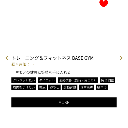
トレーニング＆フィットネス BASE GYM
パ
総合評価：
-
総
一生モノの健康と笑顔を手に入れる
ダ
クレジット払い
ダイエット
姿勢改善（猫背・肩こり）
完全個室
ク
筋肉をつけたい
美尻
脚やせ
運動習慣
食事指導
駐車場
完
駐
MORE