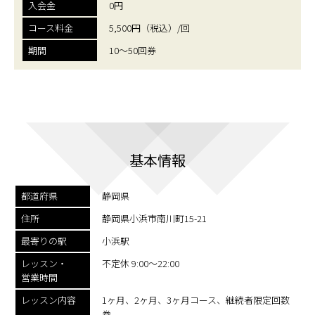
入会金
0円
コース料金
5,500円（税込）/回
期間
10〜50回券
基本情報
都道府県
静岡県
住所
静岡県小浜市南川町15-21
最寄りの駅
小浜駅
レッスン・
不定休 9:00〜22:00
営業時間
レッスン内容
1ヶ月、2ヶ月、3ヶ月コース、継続者限定回数
券