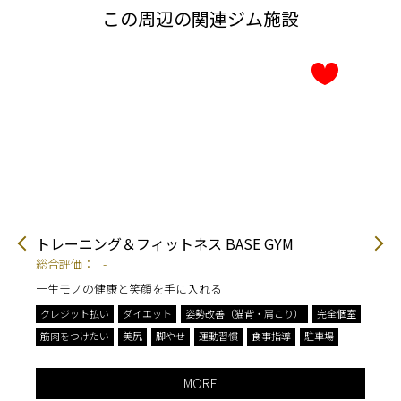
この周辺の関連ジム施設
トレーニング＆フィットネス BASE GYM
パ
総合評価：
-
総
一生モノの健康と笑顔を手に入れる
ダ
クレジット払い
ダイエット
姿勢改善（猫背・肩こり）
完全個室
ク
筋肉をつけたい
美尻
脚やせ
運動習慣
食事指導
駐車場
完
駐
MORE