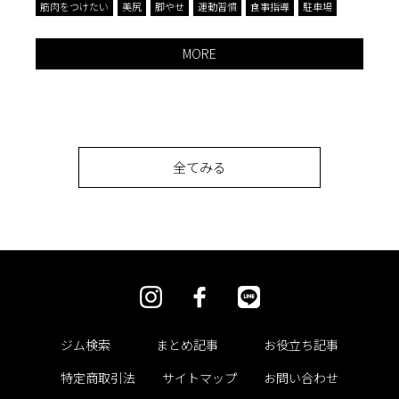
筋肉をつけたい
美尻
脚やせ
運動習慣
食事指導
駐車場
完
駐
MORE
全てみる
ジム検索
まとめ記事
お役立ち記事
特定商取引法
サイトマップ
お問い合わせ