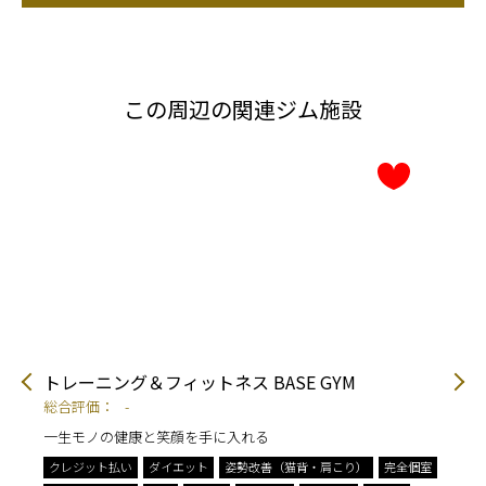
この周辺の関連ジム施設
デ
トレーニング＆フィットネス BASE GYM
パ
総合評価：
-
総
一生モノの健康と笑顔を手に入れる
ダ
クレジット払い
ダイエット
姿勢改善（猫背・肩こり）
完全個室
ク