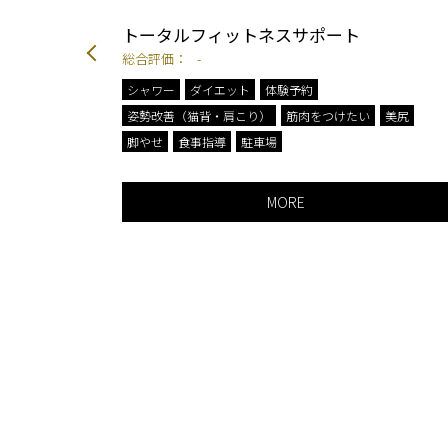
トータルフィットネスサポート
総合評価：
-
シャワー
ダイエット
体験予約
ジム
姿勢改善（猫背・肩こり）
筋肉をつけたい
美尻
脚やせ
食事指導
駐車場
MORE