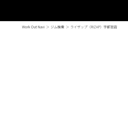
Work Out Navi
＞
ジム検索
＞
ライザップ（RIZAP）宇都宮店