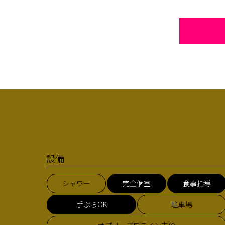
設備
シャワー
完全個室
食事指導
手ぶらOK
駐車場