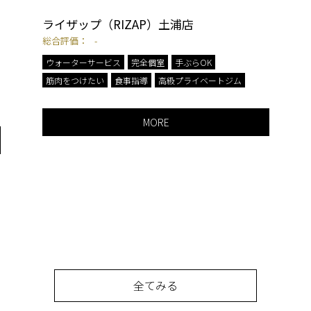
ライザップ（RIZAP）土浦店
総合評価：
-
ウォーターサービス
完全個室
手ぶらOK
筋肉をつけたい
食事指導
高級プライベートジム
MORE
全てみる