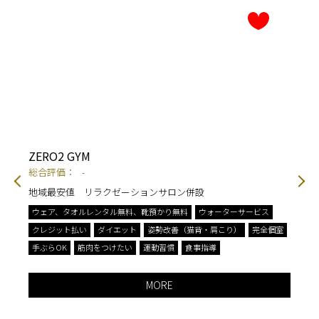
ZERO2 GYM
1
総合評価：
-
総
にす
地域最安値 リラクゼーションサロン併設
"
美
ウェア、タオルレンタル無料、靴預かり無料
ウォーターサービス
ウ
クレジット払い
ダイエット
姿勢改善（猫背・肩こり）
完全個室
レ
手ぶらOK
筋肉をつけたい
運動習慣
食事指導
姿
脚
MORE