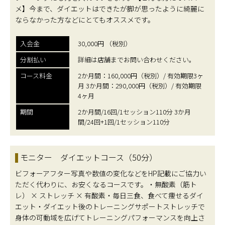
メ】今まで、ダイエットはできたが脚が思ったように綺麗に
ならなかった方などにとてもオススメです。
入会金
30,000円 （税別）
分割払い
詳細は店舗までお問い合わせください。
コース料金
2か月間：160,000円（税別）/ 有効期限3ヶ
月 3か月間：290,000円（税別）/ 有効期限
4ヶ月
期間
2か月間/16回/1セッション110分 3か月
間/24回+1回/1セッション110分
モニター ダイエットコース（50分）
ビフォーアフター写真や数値の変化などをHP記載にご協力い
ただく代わりに、お安くなるコースです。・無酸素（筋ト
レ） × ストレッチ × 有酸素・毎日三食、食べて痩せるダイ
エット・ダイエット後のトレーニングサポートストレッチで
身体の可動域を広げてトレーニングパフォーマンスを向上さ