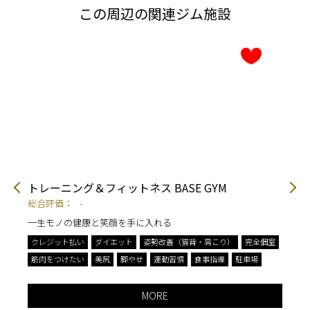
この周辺の関連ジム施設
トレーニング＆フィットネス BASE GYM
パ
総合評価：
-
総
一生モノの健康と笑顔を手に入れる
ダ
クレジット払い
ダイエット
姿勢改善（猫背・肩こり）
完全個室
ク
筋肉をつけたい
美尻
脚やせ
運動習慣
食事指導
駐車場
完
駐
MORE