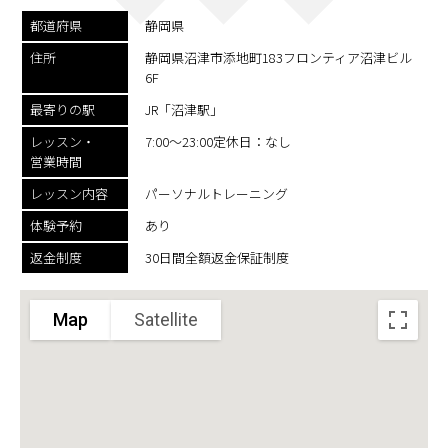
都道府県
静岡県
住所
静岡県沼津市添地町183フロンティア沼津ビル
6F
最寄りの駅
JR「沼津駅」
レッスン・
7:00～23:00定休日：なし
営業時間
レッスン内容
パーソナルトレーニング
体験予約
あり
返金制度
30日間全額返金保証制度
Map
Satellite