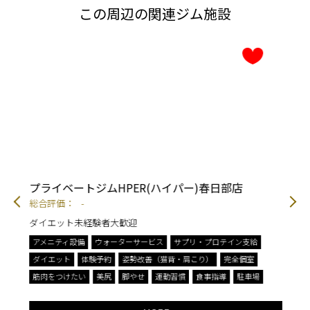
この周辺の関連ジム施設
プライベートジムHPER(ハイパー)春日部店
R
総合評価：
-
総
ダイエット未経験者大歓迎
ダ
川
アメニティ設備
ウォーターサービス
サプリ・プロテイン支給
ウ
ダイエット
体験予約
姿勢改善（猫背・肩こり）
完全個室
ダ
筋肉をつけたい
美尻
脚やせ
運動習慣
食事指導
駐車場
手
高