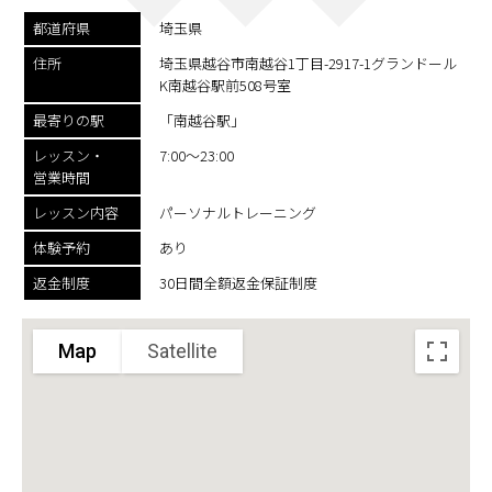
都道府県
埼玉県
住所
埼玉県越谷市南越谷1丁目-2917-1グランドール
K南越谷駅前508号室
最寄りの駅
「南越谷駅」
レッスン・
7:00～23:00
営業時間
レッスン内容
パーソナルトレーニング
体験予約
あり
返金制度
30日間全額返金保証制度
Map
Satellite