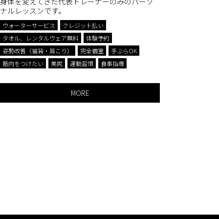
身体を変えてきた代表トレーナーのみのパーソ
ナルレッスンです。
姿勢改善
筋肉をつ
ウォーターサービス
クレジット払い
駐輪場
タオル、レンタルウェア無料
体験予約
姿勢改善（猫背・肩こり）
完全個室
手ぶらOK
筋肉をつけたい
美尻
運動習慣
食事指導
MORE