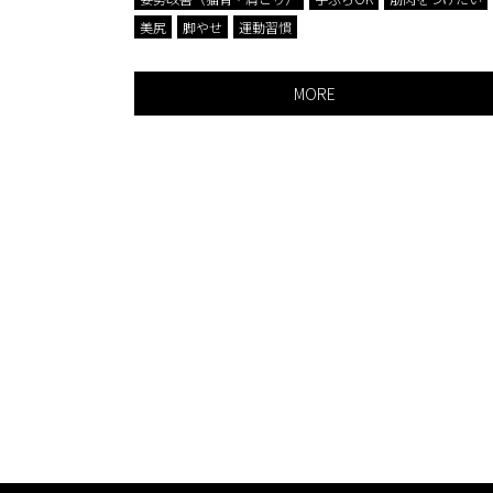
脚やせ
美尻
脚やせ
運動習慣
MORE