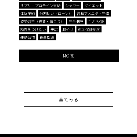
サプリ・プロテイン支給
シャワー
ダイエット
体験予約
分割払い（ローン）
各種アメニティ完備
姿勢改善（猫背・肩こり）
完全個室
手ぶらOK
筋肉をつけたい
美尻
脚やせ
返金保証制度
運動習慣
食事指導
MORE
全てみる