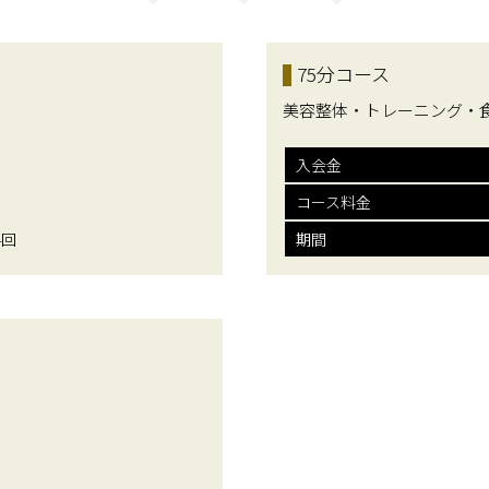
75分コース
美容整体・トレーニング・
入会金
コース料金
4回
期間