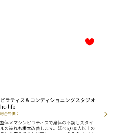
ピラティス＆コンディショニングスタジオ
かたぎ
hc-life
総合評価
総合評価：
-
続けられ
整体×マシンピラティスで身体の不調もスタイ
ウォータ
ルの崩れも根本改善します。延べ6,000人以上の
サプリ・