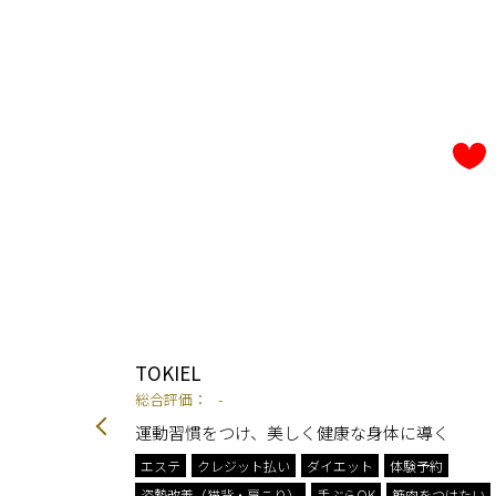
TOKIEL
総合評価：
-
ています。
運動習慣をつけ、美しく健康な身体に導く
エステ
クレジット払い
ダイエット
体験予約
約
姿勢改善（猫背・肩こり）
手ぶらOK
筋肉をつけたい