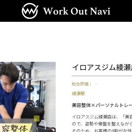
イロアスジム綾瀬
総合評価：
-
綾瀬駅
美容整体×パーソナルトレ
イロアスジム綾瀬店は、「美
ので、姿勢や骨盤を整えなが
そのため、お客様の9割が女