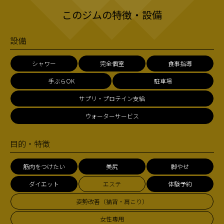
このジムの特徴・設備
設備
シャワー
完全個室
食事指導
手ぶらOK
駐車場
サプリ・プロテイン支給
ウォーターサービス
目的・特徴
筋肉をつけたい
美尻
脚やせ
ダイエット
エステ
体験予約
姿勢改善（猫背・肩こり）
女性専用