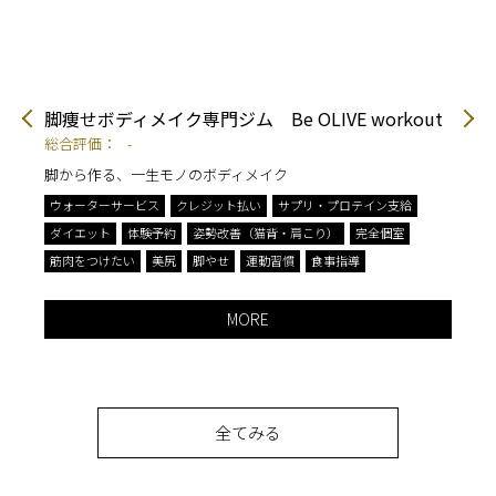
脚痩せボディメイク専門ジム Be OLIVE workout
パ
B
総合評価：
-
総
脚から作る、一生モノのボディメイク
ウ
ウォーターサービス
クレジット払い
サプリ・プロテイン支給
体
ダイエット
体験予約
姿勢改善（猫背・肩こり）
完全個室
筋
筋肉をつけたい
美尻
脚やせ
運動習慣
食事指導
MORE
全てみる