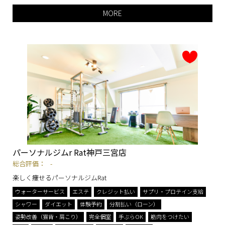
MORE
パーソナルジムr Rat神戸三宮店
総合評価：
-
楽しく痩せるパーソナルジムRat
ウォーターサービス
エステ
クレジット払い
サプリ・プロテイン支給
シャワー
ダイエット
体験予約
分割払い（ローン）
姿勢改善（猫背・肩こり）
完全個室
手ぶらOK
筋肉をつけたい