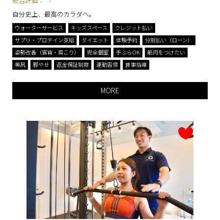
総合評価：
-
自分史上、最高のカラダへ。
ウォーターサービス
キッズスペース
クレジット払い
サプリ・プロテイン支給
ダイエット
体験予約
分割払い（ローン）
姿勢改善（猫背・肩こり）
完全個室
手ぶらOK
筋肉をつけたい
美尻
脚やせ
返金保証制度
運動習慣
食事指導
MORE