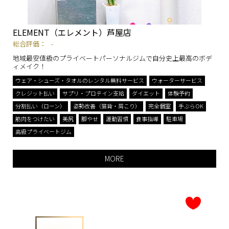
ELEMENT（エレメント）芦屋店
総合評価：
-
地域最安値級のプライベートパーソナルジムで自分史上最高のボデ
ィメイク！
ウェア・シューズ・タオルのレンタル無料サービス
ウォーターサービス
クレジット払い
サプリ・プロテイン支給
ダイエット
体験予約
分割払い（ローン）
姿勢改善（猫背・肩こり）
完全個室
手ぶらOK
筋肉をつけたい
美尻
脚やせ
運動習慣
食事指導
駐車場
高級プライベートジム
MORE