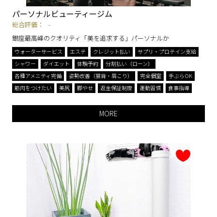
パーソナルビューティージム
総合評価：
-
銀座最高峰のクオリティ「美を追求する」パーソナルか
ウォーターサービス
エステ
クレジット払い
サプリ・プロテイン支給
シャワー
ダイエット
体験予約
分割払い（ローン）
各種アメニティ完備
姿勢改善（猫背・肩こり）
完全個室
手ぶらOK
筋肉をつけたい
美尻
脚やせ
返金保証制度
運動習慣
食事指導
MORE