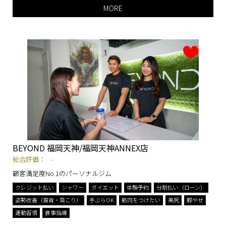
MORE
BEYOND 福岡天神/福岡天神ANNEX店
総合評価：
-
顧客満足度No.1のパーソナルジム
クレジット払い
シャワー
ダイエット
体験予約
分割払い（ローン）
姿勢改善（猫背・肩こり）
手ぶらOK
筋肉をつけたい
美尻
脚やせ
運動習慣
食事指導