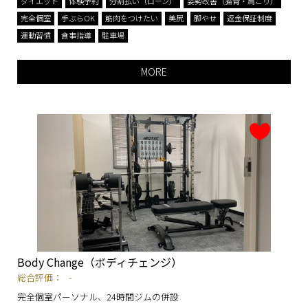
ダイエット
体験予約
分割払い（ローン）
姿勢改善（猫背・肩こり）
完全個室
手ぶらOK
筋肉をつけたい
美尻
脚やせ
返金保証制度
運動習慣
食事指導
駐車場
MORE
Body Change（ボディチェンジ）
総合評価：
-
完全個室パーソナル、24時間ジムの併設