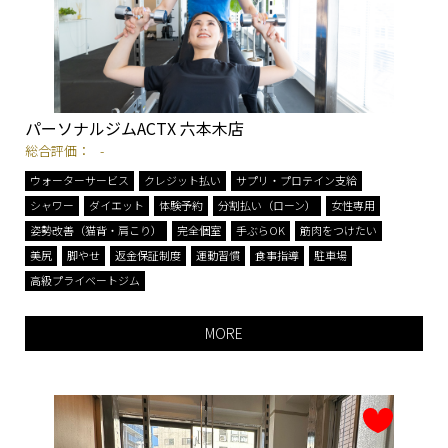
パーソナルジムACTX 六本木店
総合評価：
-
ウォーターサービス
クレジット払い
サプリ・プロテイン支給
シャワー
ダイエット
体験予約
分割払い（ローン）
女性専用
姿勢改善（猫背・肩こり）
完全個室
手ぶらOK
筋肉をつけたい
美尻
脚やせ
返金保証制度
運動習慣
食事指導
駐車場
高級プライベートジム
MORE