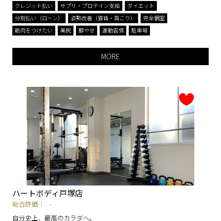
クレジット払い
サプリ・プロテイン支給
ダイエット
分割払い（ローン）
姿勢改善（猫背・肩こり）
完全個室
筋肉をつけたい
美尻
脚やせ
運動習慣
駐車場
MORE
ハートボディ戸塚店
総合評価：
-
自分史上、最高のカラダへ。