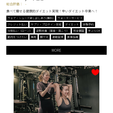
総合評価：
-
食べて痩せる健康的ダイエット実現！辛いダイエット卒業へ！
ウェア・シューズ貸し出しあり(無料)
ウォーターサービス
クレジット払い
サプリ・プロテイン支給
ダイエット
体験予約
分割払い（ローン）
姿勢改善（猫背・肩こり）
完全個室
手ぶらOK
筋肉をつけたい
美尻
脚やせ
運動習慣
食事指導
MORE