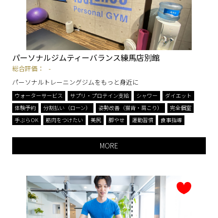
パーソナルジムティーバランス練馬店別館
総合評価：
-
パーソナルトレーニングジムをもっと身近に
ウォーターサービス
サプリ・プロテイン支給
シャワー
ダイエット
体験予約
分割払い（ローン）
姿勢改善（猫背・肩こり）
完全個室
手ぶらOK
筋肉をつけたい
美尻
脚やせ
運動習慣
食事指導
MORE