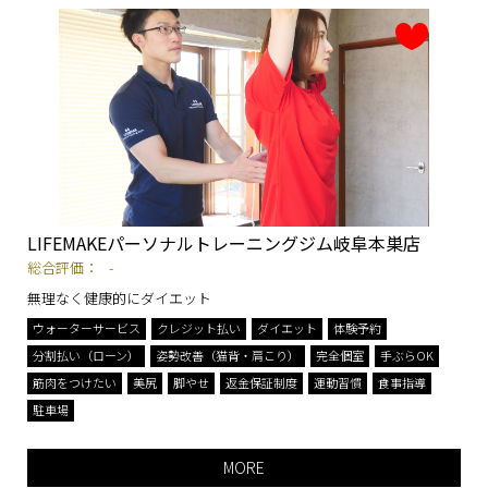
LIFEMAKEパーソナルトレーニングジム岐阜本巣店
総合評価：
-
無理なく健康的にダイエット
ウォーターサービス
クレジット払い
ダイエット
体験予約
分割払い（ローン）
姿勢改善（猫背・肩こり）
完全個室
手ぶらOK
筋肉をつけたい
美尻
脚やせ
返金保証制度
運動習慣
食事指導
駐車場
MORE