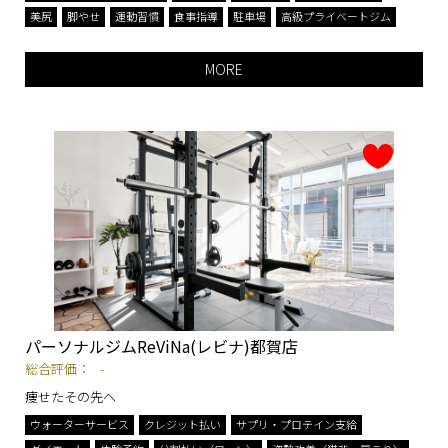
美尻
脚やせ
運動習慣
食事指導
駐車場
高級プライベートジム
MORE
パーソナルジムReViNa(レビナ)都賀店
総合評価：
-
痩せたその先へ
ウォーターサービス
クレジット払い
サプリ・プロテイン支給