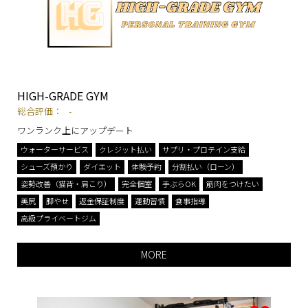
HIGH-GRADE GYM
総合評価：
-
ワンランク上にアップデート
ウォーターサービス
クレジット払い
サプリ・プロテイン支給
シューズ預かり
ダイエット
体験予約
分割払い（ローン）
姿勢改善（猫背・肩こり）
完全個室
手ぶらOK
筋肉をつけたい
美尻
脚やせ
返金保証制度
運動習慣
食事指導
高級プライベートジム
MORE