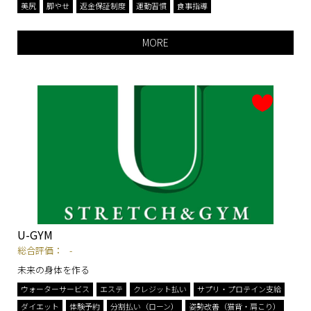
美尻
脚やせ
返金保証制度
運動習慣
食事指導
MORE
U-GYM
総合評価：
-
未来の身体を作る
ウォーターサービス
エステ
クレジット払い
サプリ・プロテイン支給
ダイエット
体験予約
分割払い（ローン）
姿勢改善（猫背・肩こり）