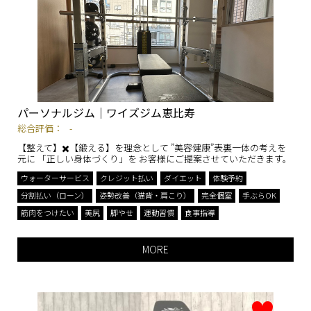
パーソナルジム｜ワイズジム恵比寿
総合評価：
-
【整えて】✖️【鍛える】を理念として ”美容健康”表裏一体の考えを
元に 「正しい身体づくり」を お客様にご提案させていただきます。
ウォーターサービス
クレジット払い
ダイエット
体験予約
分割払い（ローン）
姿勢改善（猫背・肩こり）
完全個室
手ぶらOK
筋肉をつけたい
美尻
脚やせ
運動習慣
食事指導
MORE