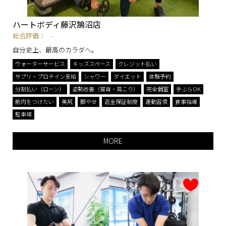
ハートボディ藤沢鵠沼店
総合評価：
-
自分史上、最高のカラダへ。
ウォーターサービス
キッズスペース
クレジット払い
サプリ・プロテイン支給
シャワー
ダイエット
体験予約
分割払い（ローン）
姿勢改善（猫背・肩こり）
完全個室
手ぶらOK
筋肉をつけたい
美尻
脚やせ
返金保証制度
運動習慣
食事指導
駐車場
MORE