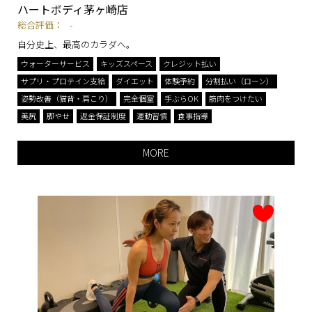
ハートボディ茅ヶ崎店
総合評価：
-
自分史上、最高のカラダへ。
ウォーターサービス
キッズスペース
クレジット払い
サプリ・プロテイン支給
ダイエット
体験予約
分割払い（ローン）
姿勢改善（猫背・肩こり）
完全個室
手ぶらOK
筋肉をつけたい
美尻
脚やせ
返金保証制度
運動習慣
食事指導
MORE