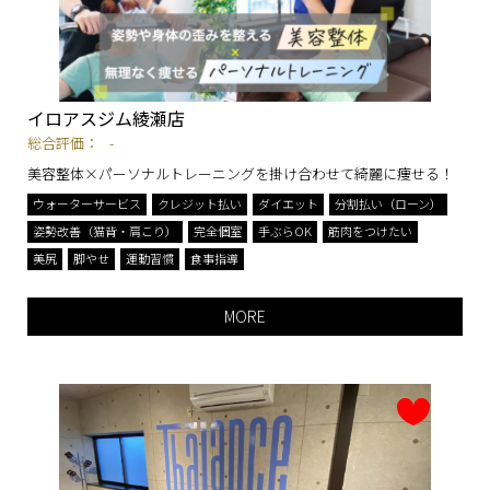
イロアスジム綾瀬店
総合評価：
-
美容整体×パーソナルトレーニングを掛け合わせて綺麗に痩せる！
ウォーターサービス
クレジット払い
ダイエット
分割払い（ローン）
姿勢改善（猫背・肩こり）
完全個室
手ぶらOK
筋肉をつけたい
美尻
脚やせ
運動習慣
食事指導
MORE