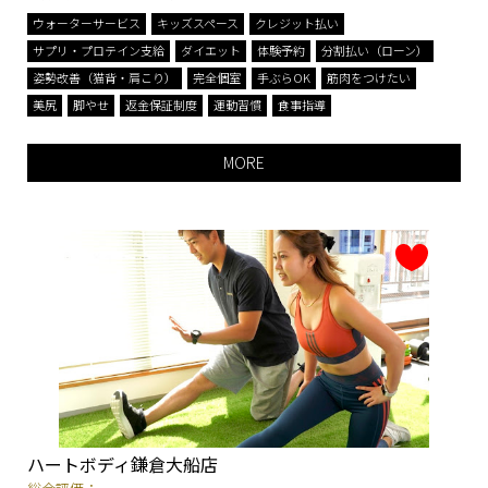
ウォーターサービス
キッズスペース
クレジット払い
サプリ・プロテイン支給
ダイエット
体験予約
分割払い（ローン）
姿勢改善（猫背・肩こり）
完全個室
手ぶらOK
筋肉をつけたい
美尻
脚やせ
返金保証制度
運動習慣
食事指導
MORE
ハートボディ鎌倉大船店