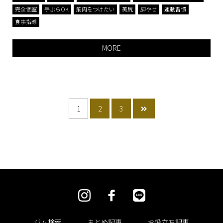
完全個室
手ぶらOK
筋肉をつけたい
美尻
脚やせ
運動習慣
食事指導
MORE
1
2
3
ジム検索
まとめ記事
お役立ち記事