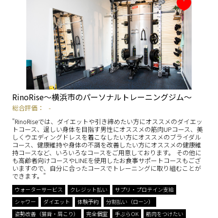
RinoRise〜横浜市のパーソナルトレーニングジム〜
総合評価：
-
"RinoRiseでは、ダイエットや引き締めたい方にオススメのダイエッ
トコース、逞しい身体を目指す男性にオススメの筋肉UPコース、美
しくウエディングドレスを着こなしたい方にオススメのブライダル
コース、健康維持や身体の不調を改善したい方にオススメの健康維
持コースなど、いろいろなコースをご用意しております。 その他に
も高齢者向けコースやLINEを使用したお食事サポートコースもござ
いますので、自分に合ったコースでトレーニングに取り組むことが
できます。"
ウォーターサービス
クレジット払い
サプリ・プロテイン支給
シャワー
ダイエット
体験予約
分割払い（ローン）
姿勢改善（猫背・肩こり）
完全個室
手ぶらOK
筋肉をつけたい