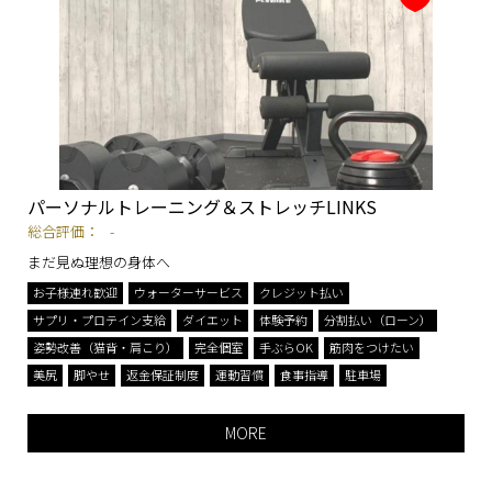
パーソナルトレーニング＆ストレッチLINKS
総合評価：
-
まだ見ぬ理想の身体へ
お子様連れ歓迎
ウォーターサービス
クレジット払い
サプリ・プロテイン支給
ダイエット
体験予約
分割払い（ローン）
姿勢改善（猫背・肩こり）
完全個室
手ぶらOK
筋肉をつけたい
美尻
脚やせ
返金保証制度
運動習慣
食事指導
駐車場
MORE