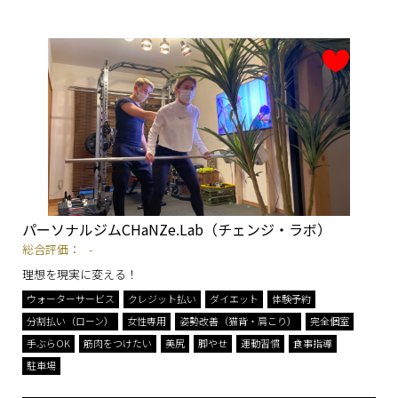
パーソナルジムCHaNZe.Lab（チェンジ・ラボ）
総合評価：
-
理想を現実に変える！
ウォーターサービス
クレジット払い
ダイエット
体験予約
分割払い（ローン）
女性専用
姿勢改善（猫背・肩こり）
完全個室
手ぶらOK
筋肉をつけたい
美尻
脚やせ
運動習慣
食事指導
駐車場