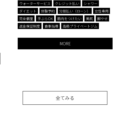
ウォーターサービス
クレジット払い
シャワー
ダイエット
体験予約
分割払い（ローン）
女性専用
完全個室
手ぶらOK
筋肉をつけたい
美尻
脚やせ
返金保証制度
食事指導
高級プライベートジム
MORE
全てみる