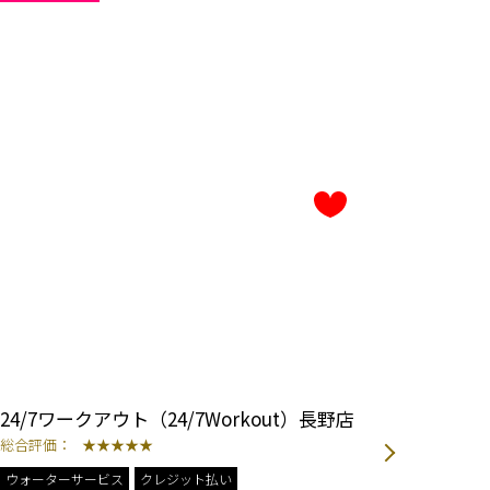
24/7ワークアウト（24/7Workout）長野店
ライザッ
総合評価：
★★★★★
総合評価
ウォーターサービス
クレジット払い
ウォータ