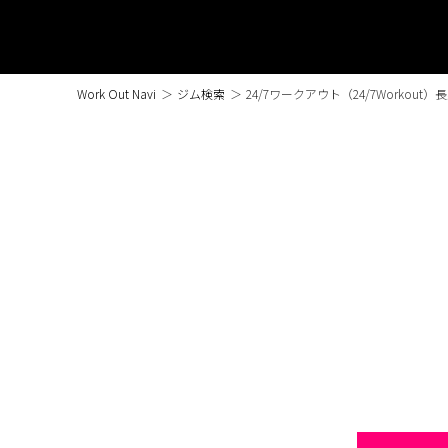
Work Out Navi
＞
ジム検索
＞
24/7ワークアウト（24/7Workout）