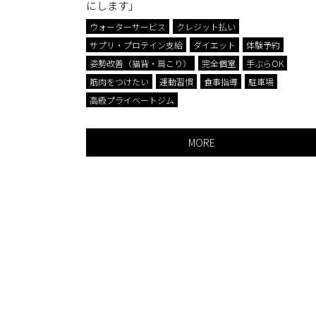
にします」
ジム
ウォーターサービス
クレジット払い
サプリ・プロテイン支給
ダイエット
体験予約
姿勢改善（猫背・肩こり）
完全個室
手ぶらOK
筋肉をつけたい
運動習慣
食事指導
駐車場
高級プライベートジム
MORE