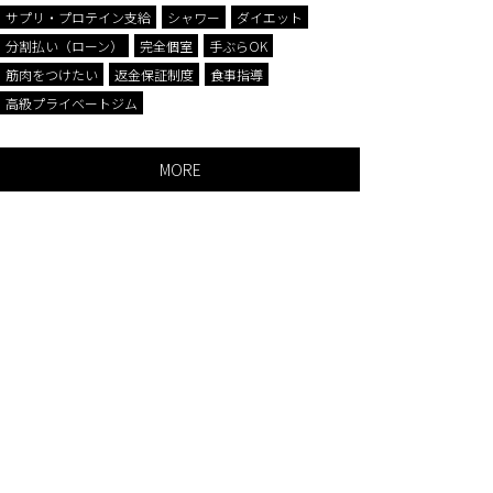
サプリ・プロテイン支給
シャワー
ダイエット
筋肉をつ
分割払い（ローン）
完全個室
手ぶらOK
筋肉をつけたい
返金保証制度
食事指導
高級プライベートジム
MORE