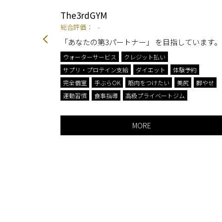
The3rdGYM
総合評価：
-
「あなたの第3パートナー」 を目指しています。
ト
ウォーターサービス
クレジット払い
室
サプリ・プロテイン支給
ダイエット
体験予約
完全個室
手ぶらOK
筋肉をつけたい
美尻
脚やせ
運動習慣
食事指導
高級プライベートジム
MORE