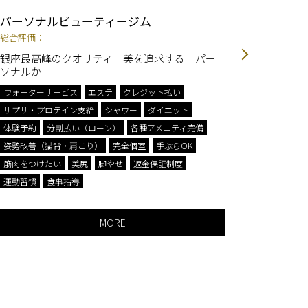
パーソナルビューティージム
ピラテ
hc-life
総合評価：
-
総合評価
銀座最高峰のクオリティ「美を追求する」パー
ソナルか
整体×マ
ルの崩れ
ウォーターサービス
エステ
クレジット払い
身体を変
サプリ・プロテイン支給
シャワー
ダイエット
ナルレッ
体験予約
分割払い（ローン）
各種アメニティ完備
ウォータ
姿勢改善（猫背・肩こり）
完全個室
手ぶらOK
タオル、
筋肉をつけたい
美尻
脚やせ
返金保証制度
姿勢改善
運動習慣
食事指導
筋肉をつ
MORE