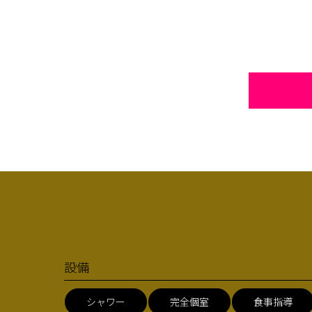
設備
シャワー
完全個室
食事指導