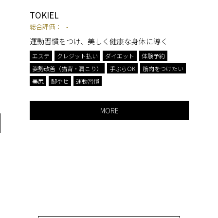
TOKIEL
総合評価：
-
運動習慣をつけ、美しく健康な身体に導く
エステ
クレジット払い
ダイエット
体験予約
姿勢改善（猫背・肩こり）
手ぶらOK
筋肉をつけたい
美尻
脚やせ
運動習慣
MORE