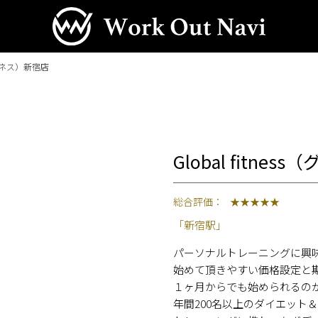
ットネス）新宿店
Global fitn
総合評価：
★★★★★
「新宿駅」
パーソナルトレーニングに興
始めて頂きやすい価格設定と
１ヶ月からでも始められるのがGlob
年間200名以上のダイエット＆