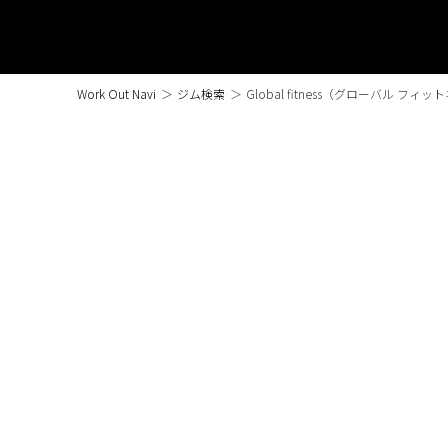
Work Out Navi
＞
ジム検索
＞
Global fitness（グローバル フィ