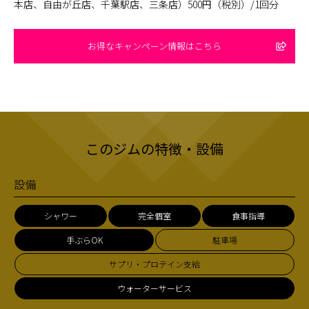
本店、自由が丘店、千葉駅店、三条店）500円（税別）/1回分
お得なキャンペーン情報はこちら
このジムの特徴・設備
設備
シャワー
完全個室
食事指導
手ぶらOK
駐車場
サプリ・プロテイン支給
ウォーターサービス