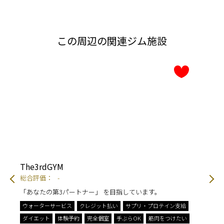
この周辺の関連ジム施設
The3rdGYM
TO
総合評価：
-
総
「あなたの第3パートナー」 を目指しています。
運
ウォーターサービス
クレジット払い
サプリ・プロテイン支給
エ
ダイエット
体験予約
完全個室
手ぶらOK
筋肉をつけたい
姿