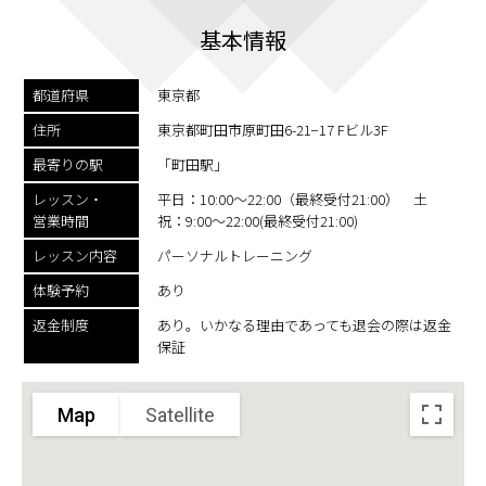
基本情報
都道府県
東京都
住所
東京都町田市原町田6-21−17 Fビル3F
最寄りの駅
「町田駅」
レッスン・
平日：10:00～22:00（最終受付21:00） 土
営業時間
祝：9:00～22:00(最終受付21:00)
レッスン内容
パーソナルトレーニング
体験予約
あり
返金制度
あり。いかなる理由であっても退会の際は返金
保証
Map
Satellite