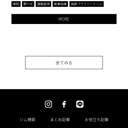
美尻
脚やせ
運動習慣
食事指導
高級プライベートジム
脚
MORE
全てみる
ジム検索
まとめ記事
お役立ち記事