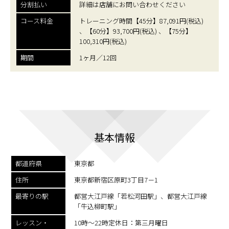
分割払い
詳細は店舗にお問い合わせください
コース料金
トレーニング時間【45分】87,091円(税込)
、【60分】93,700円(税込) 、【75分】
100,310円(税込)
期間
1ヶ月／12回
基本情報
都道府県
東京都
住所
東京都新宿区原町3丁目7－1
最寄りの駅
都営大江戸線「若松河田駅」、都営大江戸線
「牛込柳町駅」
レッスン・
10時〜22時定休日：第三月曜日