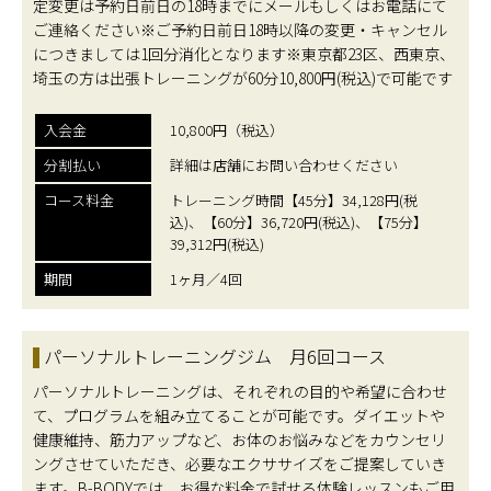
定変更は予約日前日の18時までにメールもしくはお電話にて
ご連絡ください※ご予約日前日18時以降の変更・キャンセル
につきましては1回分消化となります※東京都23区、西東京、
埼玉の方は出張トレーニングが60分10,800円(税込)で可能です
入会金
10,800円（税込）
分割払い
詳細は店舗にお問い合わせください
コース料金
トレーニング時間【45分】34,128円(税
込)、【60分】36,720円(税込)、【75分】
39,312円(税込)
期間
1ヶ月／4回
パーソナルトレーニングジム 月6回コース
パーソナルトレーニングは、それぞれの目的や希望に合わせ
て、プログラムを組み立てることが可能です。ダイエットや
健康維持、筋力アップなど、お体のお悩みなどをカウンセリ
ングさせていただき、必要なエクササイズをご提案していき
ます。B-BODYでは、お得な料金で試せる体験レッスンもご用