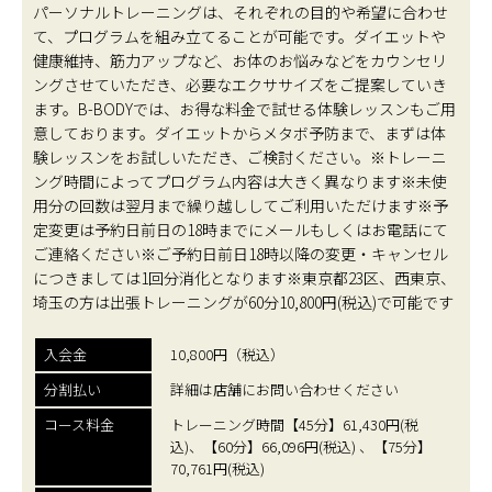
パーソナルトレーニングは、それぞれの目的や希望に合わせ
て、プログラムを組み立てることが可能です。ダイエットや
健康維持、筋力アップなど、お体のお悩みなどをカウンセリ
ングさせていただき、必要なエクササイズをご提案していき
ます。B-BODYでは、お得な料金で試せる体験レッスンもご用
意しております。ダイエットからメタボ予防まで、まずは体
験レッスンをお試しいただき、ご検討ください。※トレーニ
ング時間によってプログラム内容は大きく異なります※未使
用分の回数は翌月まで繰り越ししてご利用いただけます※予
定変更は予約日前日の18時までにメールもしくはお電話にて
ご連絡ください※ご予約日前日18時以降の変更・キャンセル
につきましては1回分消化となります※東京都23区、西東京、
埼玉の方は出張トレーニングが60分10,800円(税込)で可能です
入会金
10,800円（税込）
分割払い
詳細は店舗にお問い合わせください
コース料金
トレーニング時間【45分】61,430円(税
込)、【60分】66,096円(税込) 、【75分】
70,761円(税込)