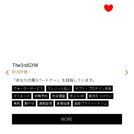
TOKIEL
総合評価：
-
運動習慣をつけ、美しく健康な身体に導く
給
エステ
クレジット払い
ダイエット
体験予約
い
姿勢改善（猫背・肩こり）
手ぶらOK
筋肉をつけたい
美尻
脚やせ
運動習慣
MORE