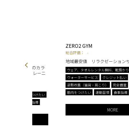
ZERO2 GYM
総合評価：
-
地域最安値 リラクゼーションサロン併設
想のカラ
ウェア、タオルレンタル無料、靴預かり無料
トレーニ
ウォーターサービス
クレジット払い
ダイエット
姿勢改善（猫背・肩こり）
完全個室
手ぶらOK
筋肉をつけたい
運動習慣
食事指導
をつけたい
事指導
MORE