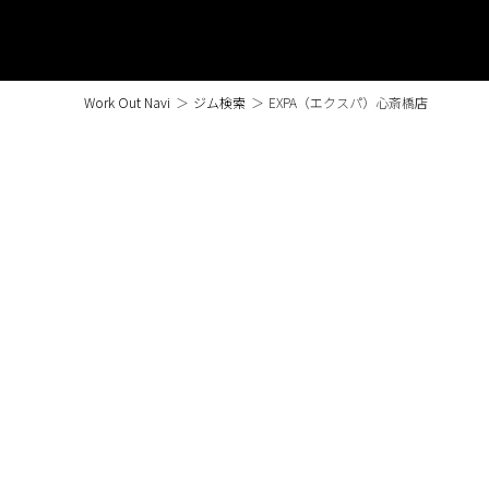
Work Out Navi
＞
ジム検索
＞
EXPA（エクスパ）心斎橋店