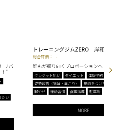
トレーニングジムZERO 岸和田店
加圧＆
総合評価：
-
総合評価
誰もが振り向くプロポーションへ
理想の身
ナルジム
クレジット払い
ダイエット
体験予約
格を所有
います。
姿勢改善（猫背・肩こり）
筋肉をつけたい
美尻
持などの
脚やせ
運動習慣
食事指導
駐車場
痛予防の
なニーズ
応します
MORE
クレジッ
姿勢改善
美尻
脚