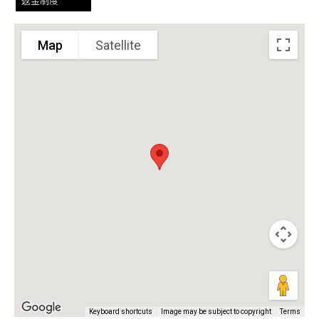
返金制度
Map
Satellite
Keyboard shortcuts
Image may be subject to copyright
Terms