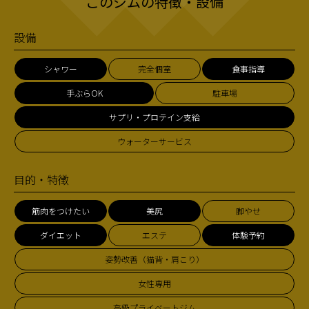
このジムの特徴・設備
設備
シャワー
完全個室
食事指導
手ぶらOK
駐車場
サプリ・プロテイン支給
ウォーターサービス
目的・特徴
筋肉をつけたい
美尻
脚やせ
ダイエット
エステ
体験予約
姿勢改善（猫背・肩こり）
女性専用
高級プライベートジム