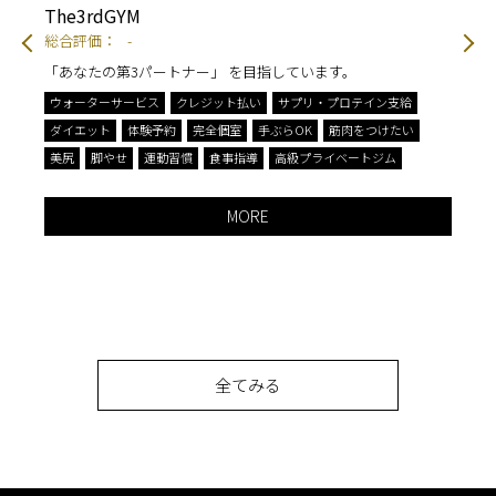
The3rdGYM
TO
総合評価：
-
総
「あなたの第3パートナー」 を目指しています。
運
ウォーターサービス
クレジット払い
サプリ・プロテイン支給
エ
ダイエット
体験予約
完全個室
手ぶらOK
筋肉をつけたい
姿
美尻
脚やせ
運動習慣
食事指導
高級プライベートジム
脚
MORE
全てみる